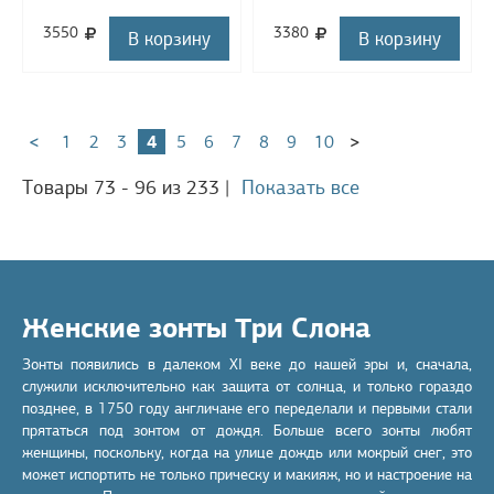
3550
3380
В корзину
В корзину
<
1
2
3
4
5
6
7
8
9
10
>
Товары 73 - 96 из 233
|
Показать все
Женские зонты Три Слона
Зонты появились в далеком XI веке до нашей эры и, сначала,
служили исключительно как защита от солнца, и только гораздо
позднее, в 1750 году англичане его переделали и первыми стали
прятаться под зонтом от дождя. Больше всего зонты любят
женщины, поскольку, когда на улице дождь или мокрый снег, это
может испортить не только прическу и макияж, но и настроение на