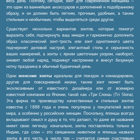
весь день. Поэтому, сегодня, зонт для современной женщины –
это один из важнейших аксессуаров и дополнений к подобранному
образу, и он должен быть легким, прочным, удобным, а также
стильным и необычным, чтобы выделяться среди других.
Существует несколько вариантов зонтов, которые помогут
выразить себя, подчеркнуть ваш имидж и гармонично дополнить
образ: классический зонт-трость или зонт однотонного цвета
подчеркнет деловой настрой, элегантный стиль и серьезность
ваших намерений, а зонты с ярким цветочным узором, наоборот,
оживят любой наряд, поднимут настроение и внесут безумную
нотку праздника в обычный будничный день.
Одни
женские зонты
идеальны для поездок и командировок,
другие для повседневной жизни, также зонт может быть
эксклюзивным от известного дизайнера или от всемирно
известной компании из Японии, такой как «Три Слона» (Tri Slona).
Эта фирма по производству качественных и стильных зонтов
известна с 1888 года и очень популярна у покупателей всего
мира, а особенно у российских женщин. Поскольку, японцы всегда
вкладывают смысл и душу в то, что делают, то даже её название
имеет свою легенду: изначально, зонты поставлялись только в
Индию, где слон – это священное животное и японцы назвали
зонты в его честь, а число три – считается самым счастливым