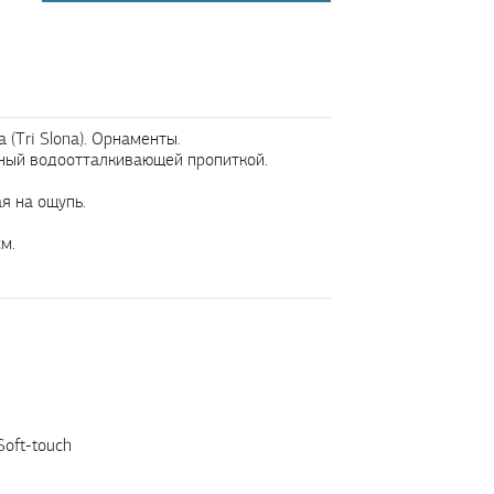
(Tri Slona). Орнаменты.
нный водоотталкивающей пропиткой.
ая на ощупь.
м.
oft-touch