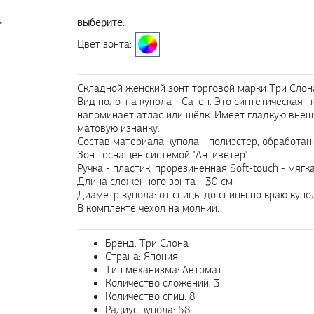
выберите:
Цвет зонта:
Складной женский зонт торговой марки Три Слона 
Вид полотна купола - Сатен. Это синтетическая т
напоминает атлас или шёлк. Имеет гладкую вне
матовую изнанку.
Состав материала купола - полиэстер, обработа
Зонт оснащен системой "Антиветер".
Ручка - пластик, прорезиненная Soft-touch - мягк
Длина сложенного зонта - 30 см
Диаметр купола: от спицы до спицы по краю купол
В комплекте чехол на молнии.
Бренд: Три Слона
Страна: Япония
Тип механизма: Автомат
Количество сложений: 3
Количество спиц: 8
Радиус купола: 58