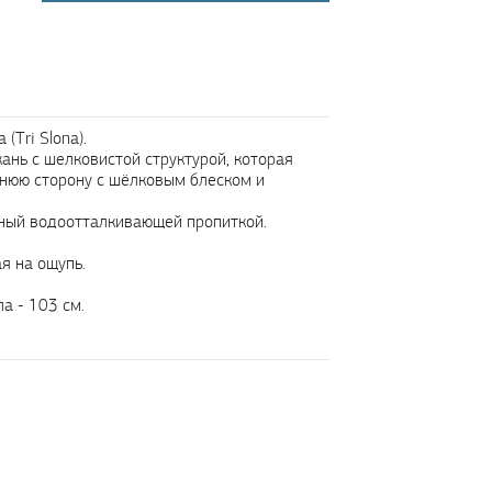
(Tri Slona).
кань с шелковистой структурой, которая
шнюю сторону с шёлковым блеском и
нный водоотталкивающей пропиткой.
ая на ощупь.
а - 103 см.