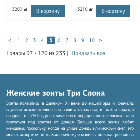
3200
3210
В корзину
В корзину
<
1
2
3
4
5
6
7
8
9
10
>
Товары 97 - 120 из 233
|
Показать все
Женские зонты Три Слона
Зонты появились в далеком XI веке до нашей эры и, сначала,
служили исключительно как защита от солнца, и только гораздо
позднее, в 1750 году англичане его переделали и первыми стали
прятаться под зонтом от дождя. Больше всего зонты любят
женщины, поскольку, когда на улице дождь или мокрый снег, это
может испортить не только прическу и макияж, но и настроение на