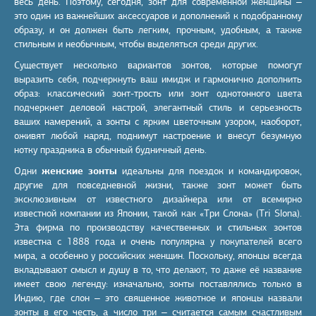
весь день. Поэтому, сегодня, зонт для современной женщины –
это один из важнейших аксессуаров и дополнений к подобранному
образу, и он должен быть легким, прочным, удобным, а также
стильным и необычным, чтобы выделяться среди других.
Существует несколько вариантов зонтов, которые помогут
выразить себя, подчеркнуть ваш имидж и гармонично дополнить
образ: классический зонт-трость или зонт однотонного цвета
подчеркнет деловой настрой, элегантный стиль и серьезность
ваших намерений, а зонты с ярким цветочным узором, наоборот,
оживят любой наряд, поднимут настроение и внесут безумную
нотку праздника в обычный будничный день.
Одни
женские зонты
идеальны для поездок и командировок,
другие для повседневной жизни, также зонт может быть
эксклюзивным от известного дизайнера или от всемирно
известной компании из Японии, такой как «Три Слона» (Tri Slona).
Эта фирма по производству качественных и стильных зонтов
известна с 1888 года и очень популярна у покупателей всего
мира, а особенно у российских женщин. Поскольку, японцы всегда
вкладывают смысл и душу в то, что делают, то даже её название
имеет свою легенду: изначально, зонты поставлялись только в
Индию, где слон – это священное животное и японцы назвали
зонты в его честь, а число три – считается самым счастливым